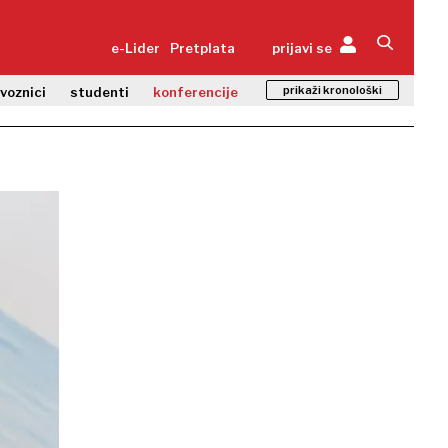
e-Lider
Pretplata
prijavi se
prikaži kronološki
zvoznici
studenti
konferencije