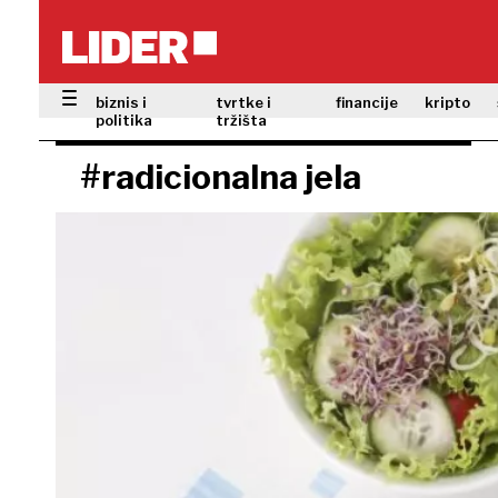
biznis i
tvrtke i
financije
kripto
politika
tržišta
#radicionalna jela