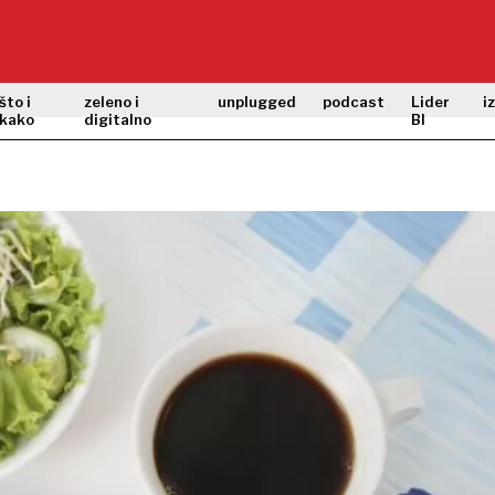
što i
zeleno i
unplugged
podcast
Lider
i
kako
digitalno
BI