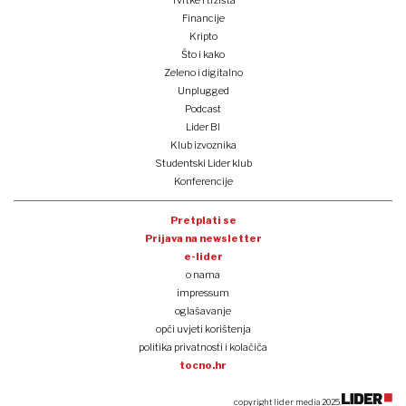
Tvrtke i tržišta
Financije
Kripto
Što i kako
Zeleno i digitalno
Unplugged
Podcast
Lider BI
Klub izvoznika
Studentski Lider klub
Konferencije
Pretplati se
Prijava na newsletter
e-lider
o nama
impressum
oglašavanje
opći uvjeti korištenja
politika privatnosti i kolačića
tocno.hr
copyright lider media 2025.