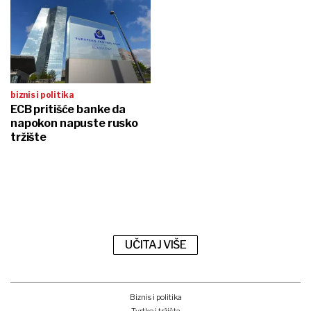
biznis i politika
ECB pritišće banke da
napokon napuste rusko
tržište
UČITAJ VIŠE
Biznis i politika