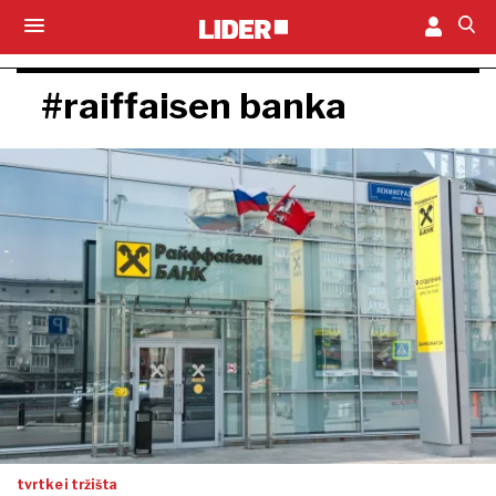
#raiffaisen banka
tvrtke i tržišta