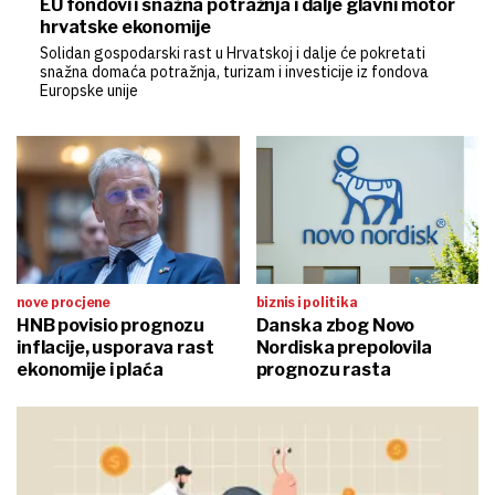
EU fondovi i snažna potražnja i dalje glavni motor
hrvatske ekonomije
Solidan gospodarski rast u Hrvatskoj i dalje će pokretati
snažna domaća potražnja, turizam i investicije iz fondova
Europske unije
nove procjene
biznis i politika
HNB povisio prognozu
Danska zbog Novo
inflacije, usporava rast
Nordiska prepolovila
ekonomije i plaća
prognozu rasta