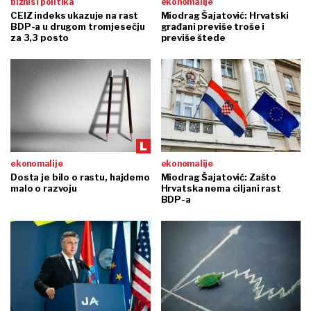
biznis i politika
ekonomalije
CEIZ indeks ukazuje na rast
Miodrag Šajatović: Hrvatski
BDP-a u drugom tromjesečju
građani previše troše i
za 3,3 posto
previše štede
ekonomalije
ekonomalije
Dosta je bilo o rastu, hajdemo
Miodrag Šajatović: Zašto
malo o razvoju
Hrvatska nema ciljani rast
BDP-a