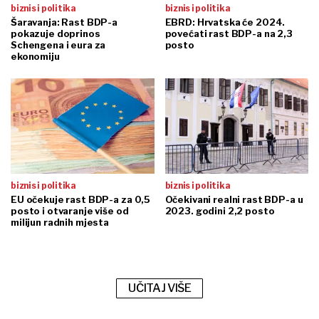
biznis i politika
biznis i politika
Šaravanja: Rast BDP-a
EBRD: Hrvatska će 2024.
pokazuje doprinos
povećati rast BDP-a na 2,3
Schengena i eura za
posto
ekonomiju
biznis i politika
biznis i politika
EU očekuje rast BDP-a za 0,5
Očekivani realni rast BDP-a u
posto i otvaranje više od
2023. godini 2,2 posto
milijun radnih mjesta
UČITAJ VIŠE