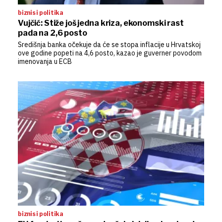
biznis i politika
Vujčić: Stiže još jedna kriza, ekonomski rast
pada na 2,6 posto
Središnja banka očekuje da će se stopa inflacije u Hrvatskoj
ove godine popeti na 4,6 posto, kazao je guverner povodom
imenovanja u ECB
biznis i politika