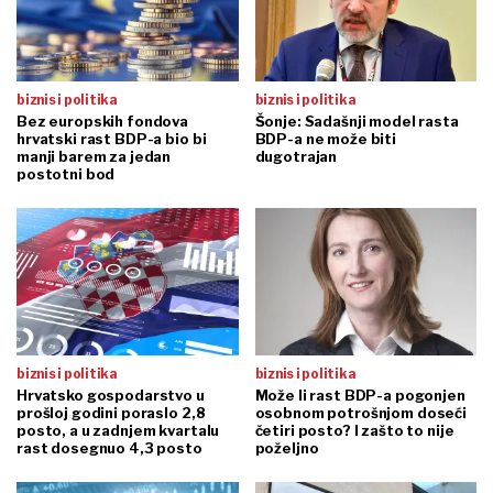
biznis i politika
biznis i politika
Bez europskih fondova
Šonje: Sadašnji model rasta
hrvatski rast BDP-a bio bi
BDP-a ne može biti
manji barem za jedan
dugotrajan
postotni bod
biznis i politika
biznis i politika
Hrvatsko gospodarstvo u
Može li rast BDP-a pogonjen
prošloj godini poraslo 2,8
osobnom potrošnjom doseći
posto, a u zadnjem kvartalu
četiri posto? I zašto to nije
rast dosegnuo 4,3 posto
poželjno