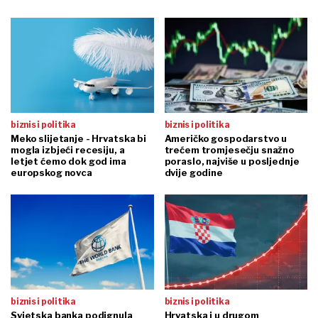
biznis i politika
biznis i politika
Meko slijetanje - Hrvatska bi
Američko gospodarstvo u
mogla izbjeći recesiju, a
trećem tromjesečju snažno
letjet ćemo dok god ima
poraslo, najviše u posljednje
europskog novca
dvije godine
biznis i politika
biznis i politika
Svjetska banka podignula
Hrvatska i u drugom