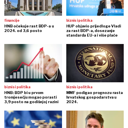
financije
biznis i politika
HNB očekuje rast BDP-a u
HUP objavio prijedloge Vladi
2024. od 3,6 posto
za rast BDP-a, dosezanje
standarda EU-a i više plaće
biznis i politika
biznis i politika
HNB: BDP bi u prvom
MMF podigao prognozu rasta
tromjesečju mogao porasti
hrvatskog gospodarstva u
3,9 posto na godišnjoj razini
2024.