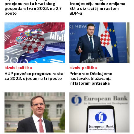
procjenu rasta hrvatskog
tromjesečju među zemljama
gospodarstva u 2023. na 2,7
EU-a s izrazitijim rastom
posto
BDP-a
biznis i politika
biznis i politika
HUP povećao prognozu rasta
Primorac: Očekujemo
za 2023. s jedan na tri posto
nastavak ublažavanja
inflatornih pritisaka