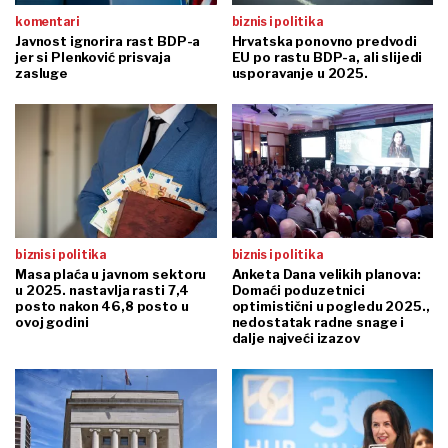
komentari
biznis i politika
Javnost ignorira rast BDP-a
Hrvatska ponovno predvodi
jer si Plenković prisvaja
EU po rastu BDP-a, ali slijedi
zasluge
usporavanje u 2025.
biznis i politika
biznis i politika
Masa plaća u javnom sektoru
Anketa Dana velikih planova:
u 2025. nastavlja rasti 7,4
Domaći poduzetnici
posto nakon 46,8 posto u
optimistični u pogledu 2025.,
ovoj godini
nedostatak radne snage i
dalje najveći izazov