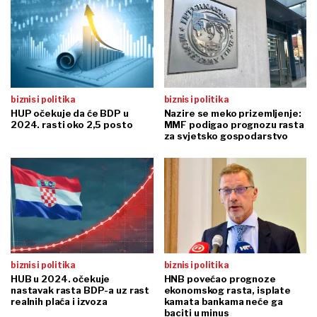
biznis i politika
biznis i politika
HUP očekuje da će BDP u
Nazire se meko prizemljenje:
2024. rasti oko 2,5 posto
MMF podigao prognozu rasta
za svjetsko gospodarstvo
biznis i politika
biznis i politika
HUB u 2024. očekuje
HNB povećao prognoze
nastavak rasta BDP-a uz rast
ekonomskog rasta, isplate
realnih plaća i izvoza
kamata bankama neće ga
baciti u minus