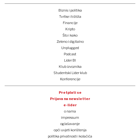
Biznis i politika
Tvrtke i tržišta
Financije
Kripto
Što i kako
Zeleno i digitalno
Unplugged
Podcast
Lider BI
Klub izvoznika
Studentski Lider klub
Konferencije
Pretplati se
Prijava na newsletter
e-lider
o nama
impressum
oglašavanje
opći uvjeti korištenja
politika privatnosti i kolačića