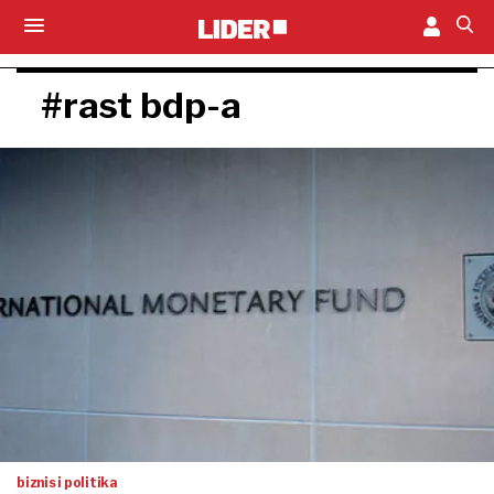
#rast bdp-a
biznis i politika