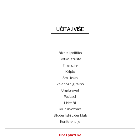
UČITAJ VIŠE
Biznis i politika
Tvrtke i tržišta
Financije
Kripto
Što i kako
Zeleno i digitalno
Unplugged
Podcast
Lider BI
Klub izvoznika
Studentski Lider klub
Konferencije
Pretplati se