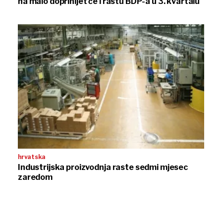
na malo doprinijet će i rastu BDP-a u 3. kvartalu
hrvatska
Industrijska proizvodnja raste sedmi mjesec
zaredom