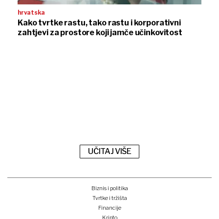
hrvatska
Kako tvrtke rastu, tako rastu i korporativni
zahtjevi za prostore koji jamče učinkovitost
UČITAJ VIŠE
Biznis i politika
Tvrtke i tržišta
Financije
Kripto