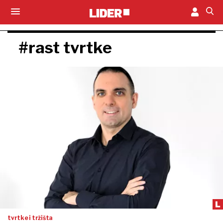
#rast tvrtke
tvrtke i tržišta