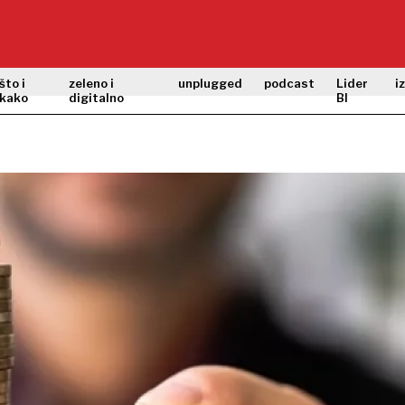
što i
zeleno i
unplugged
podcast
Lider
i
kako
digitalno
BI