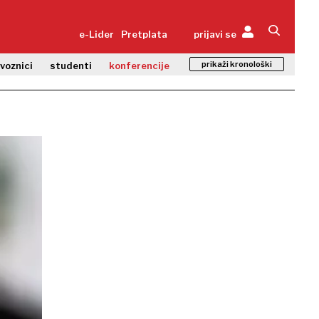
e-Lider
Pretplata
prijavi se
prikaži kronološki
zvoznici
studenti
konferencije