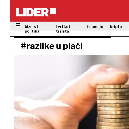
biznis i
tvrtke i
financije
kripto
politika
tržišta
#razlike u plaći