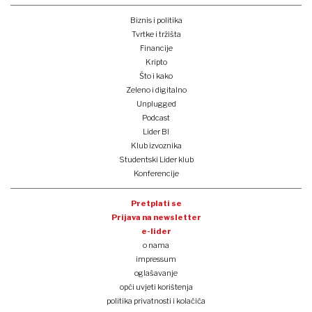
Biznis i politika
Tvrtke i tržišta
Financije
Kripto
Što i kako
Zeleno i digitalno
Unplugged
Podcast
Lider BI
Klub izvoznika
Studentski Lider klub
Konferencije
Pretplati se
Prijava na newsletter
e-lider
o nama
impressum
oglašavanje
opći uvjeti korištenja
politika privatnosti i kolačića