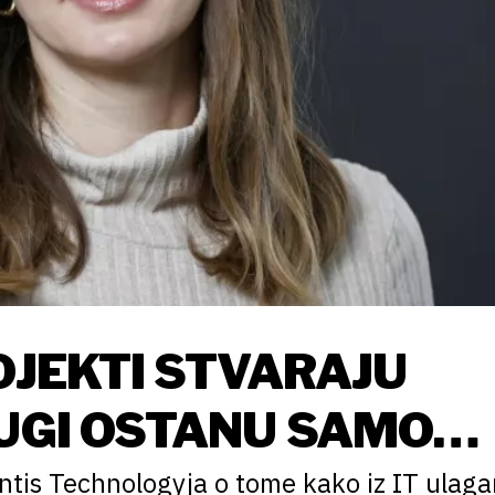
OJEKTI STVARAJU
RUGI OSTANU SAMO
ontis Technologyja o tome kako iz IT ulaga