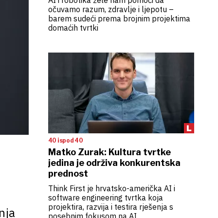
AI i robotika žele nam pomoći da
očuvamo razum, zdravlje i ljepotu –
barem sudeći prema brojnim projektima
domaćih tvrtki
40 ispod 40
Matko Zurak: Kultura tvrtke
jedina je održiva konkurentska
prednost
Think First je hrvatsko-američka AI i
software engineering tvrtka koja
projektira, razvija i testira rješenja s
nja
posebnim fokusom na AI