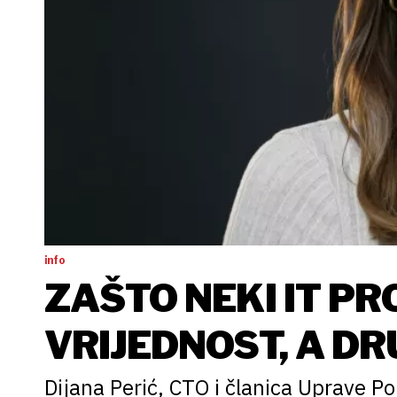
info
ZAŠTO NEKI IT PR
VRIJEDNOST, A D
TROŠAK
Dijana Perić, CTO i članica Uprave P