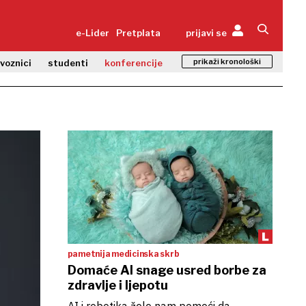
e-Lider
Pretplata
prijavi se
prikaži kronološki
zvoznici
studenti
konferencije
pametnija medicinska skrb
Domaće AI snage usred borbe za
zdravlje i ljepotu