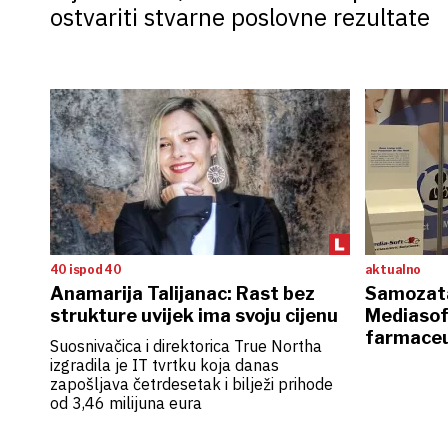
ostvariti stvarne poslovne rezultate
40 ispod 40
aktualno
Anamarija Talijanac: Rast bez
Samozata
strukture uvijek ima svoju cijenu
Mediasoft
farmaceu
Suosnivačica i direktorica True Northa
izgradila je IT tvrtku koja danas
zapošljava četrdesetak i bilježi prihode
od 3,46 milijuna eura