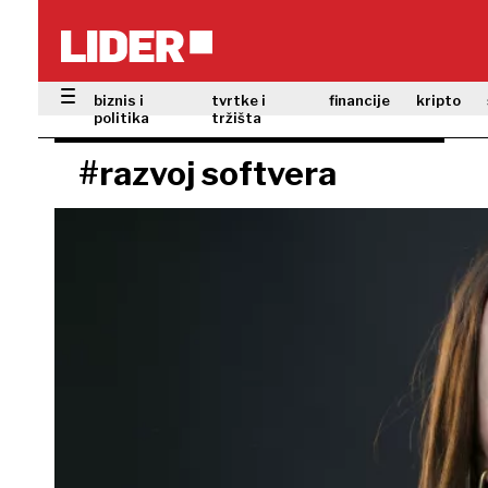
biznis i
tvrtke i
financije
kripto
politika
tržišta
#razvoj softvera