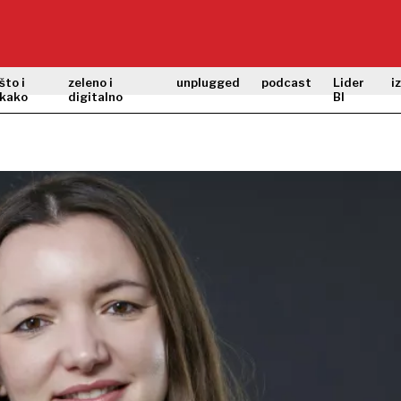
što i
zeleno i
unplugged
podcast
Lider
i
kako
digitalno
BI