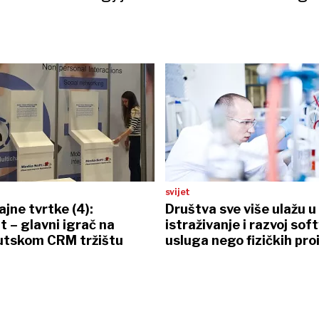
svijet
jne tvrtke (4):
Društva sve više ulažu u
 – glavni igrač na
istraživanje i razvoj soft
tskom CRM tržištu
usluga nego fizičkih pro