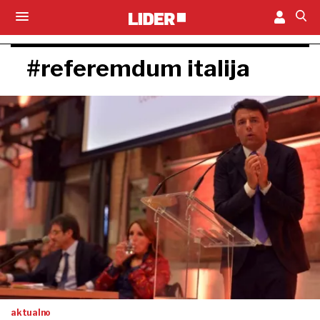
#referemdum italija
aktualno