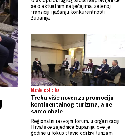
U sklopu okruglog stola raspravljati će
se o aktualnim natječajima, zelenoj
tranziciji i jačanju konkurentnosti
županija
biznis i politika
Treba više novca za promociju
U
kontinentalnog turizma, a ne
samo obale
Regionalni razvojni forum, u organizaciji
Hrvatske zajednice županija, ove je
godine u fokus stavio održivi turizam