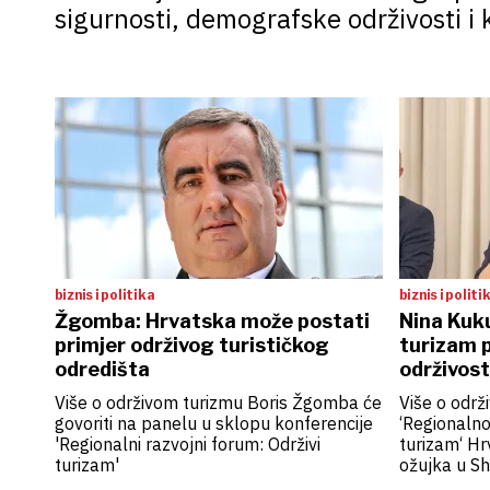
sigurnosti, demografske održivosti i k
biznis i politika
biznis i politi
Žgomba: Hrvatska može postati
Nina Kuku
primjer održivog turističkog
turizam p
odredišta
održivost
Više o održivom turizmu Boris Žgomba će
Više o održ
govoriti na panelu u sklopu konferencije
‘Regionaln
'Regionalni razvojni forum: Održivi
turizam‘ Hr
turizam'
ožujka u S