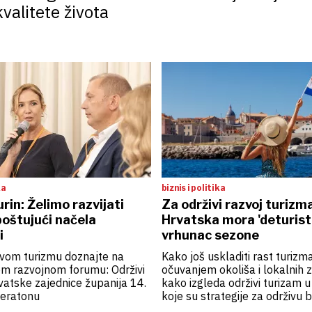
valitete života
ka
biznis i politika
rin: Želimo razvijati
Za održivi razvoj turizm
oštujući načela
Hrvatska mora 'deturistif
i
vrhunac sezone
ivom turizmu doznajte na
Kako još uskladiti rast turizm
om razvojnom forumu: Održivi
očuvanjem okoliša i lokalnih z
vatske zajednice županija 14.
kako izgleda održivi turizam u
heratonu
koje su strategije za održivu
hrvatskog turizma doznajte n