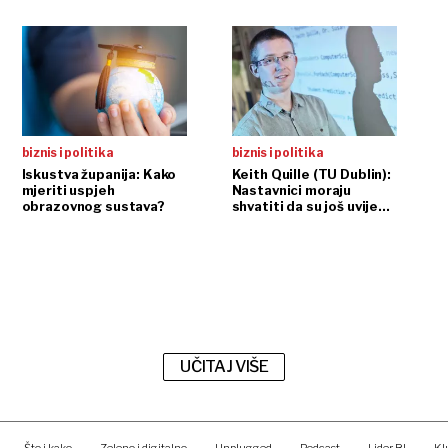
konferenciji 'Regionalni razvoj
Održivi turizam' Hrvatske zaj
županija koja će se održati 14
Hotelu Sheraton u Zagrebu
biznis i politika
biznis i politika
Iskustva županija: Kako
Keith Quille (TU Dublin):
mjeriti uspjeh
Nastavnici moraju
obrazovnog sustava?
shvatiti da su još uvijek
stručnjaci te da bi im
umjetna inteligencija
trebala pomoći
UČITAJ VIŠE
Što i kako
Zeleno i digitalno
Unplugged
Podcast
Lider BI
Kl