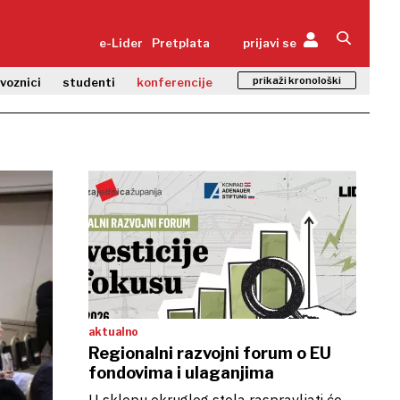
e-Lider
Pretplata
prijavi se
prikaži kronološki
zvoznici
studenti
konferencije
aktualno
Regionalni razvojni forum o EU
fondovima i ulaganjima