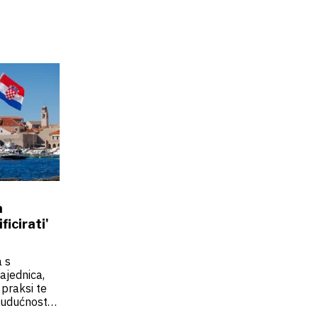
a
icirati'
a s
ajednica,
 praksi te
 budućnost
a