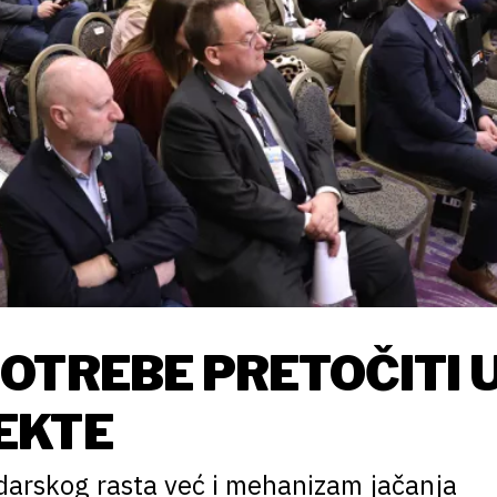
OTREBE PRETOČITI 
EKTE
odarskog rasta već i mehanizam jačanja