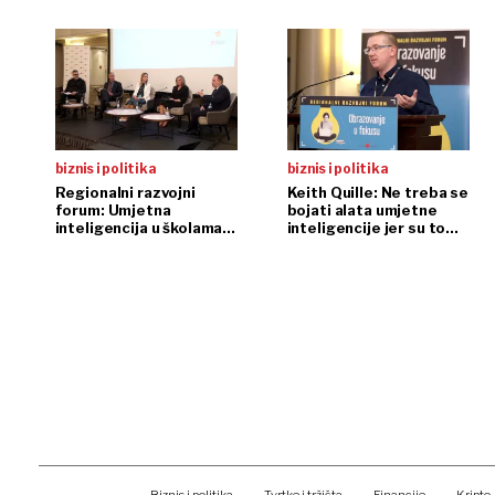
biznis i politika
biznis i politika
Regionalni razvojni
Keith Quille: Ne treba se
forum: Umjetna
bojati alata umjetne
inteligencija u školama
inteligencije jer su to
samo ako je regulirana
ipak samo alati
Biznis i politika
Tvrtke i tržišta
Financije
Kripto