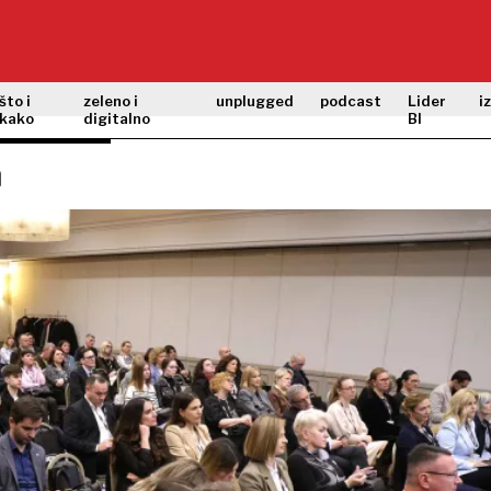
što i
zeleno i
unplugged
podcast
Lider
i
kako
digitalno
BI
m