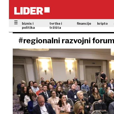
biznis i
tvrtke i
financije
kripto
politika
tržišta
#regionalni razvojni foru