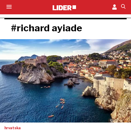
#richard ayiade
hrvatska