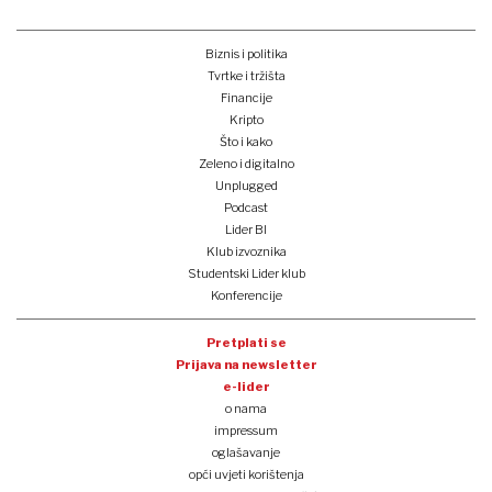
Biznis i politika
Tvrtke i tržišta
Financije
Kripto
Što i kako
Zeleno i digitalno
Unplugged
Podcast
Lider BI
Klub izvoznika
Studentski Lider klub
Konferencije
Pretplati se
Prijava na newsletter
e-lider
o nama
impressum
oglašavanje
opći uvjeti korištenja