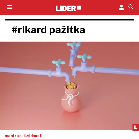
#rikard pažitka
mantra o likvidnosti