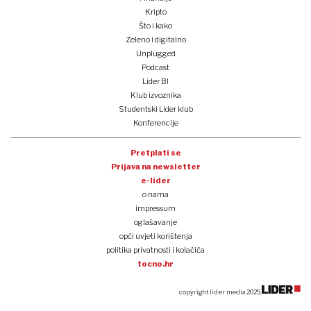
Kripto
Što i kako
Zeleno i digitalno
Unplugged
Podcast
Lider BI
Klub izvoznika
Studentski Lider klub
Konferencije
Pretplati se
Prijava na newsletter
e-lider
o nama
impressum
oglašavanje
opći uvjeti korištenja
politika privatnosti i kolačića
tocno.hr
copyright lider media 2025.