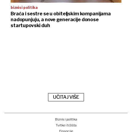
biznis i politika
Braća i sestre se u obiteljskim kompanijama
nadopunjuju, a nove generacije donose
startupovski duh
UČITAJ VIŠE
Biznis i politika
Tvrtke i tržišta
Financije