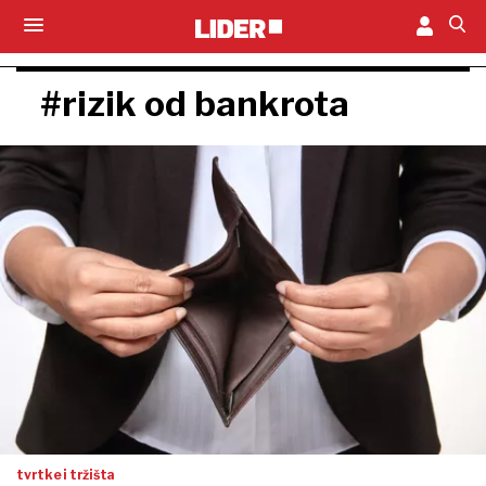
#rizik od bankrota
tvrtke i tržišta