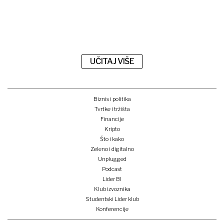
UČITAJ VIŠE
Biznis i politika
Tvrtke i tržišta
Financije
Kripto
Što i kako
Zeleno i digitalno
Unplugged
Podcast
Lider BI
Klub izvoznika
Studentski Lider klub
Konferencije