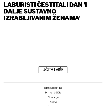
LABURISTI ČESTITALI DAN 'I
DALJE SUSTAVNO
IZRABLJIVANIM ŽENAMA'
UČITAJ VIŠE
Biznis i politika
Tvrtke i tržišta
Financije
Kripto