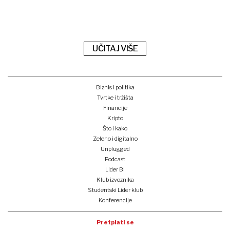
UČITAJ VIŠE
Biznis i politika
Tvrtke i tržišta
Financije
Kripto
Što i kako
Zeleno i digitalno
Unplugged
Podcast
Lider BI
Klub izvoznika
Studentski Lider klub
Konferencije
Pretplati se