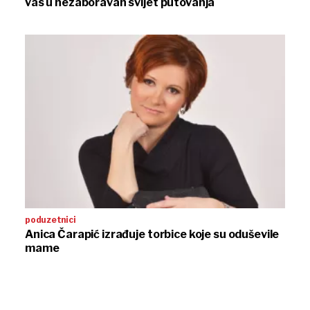
vas u nezaboravan svijet putovanja
poduzetnici
Anica Čarapić izrađuje torbice koje su oduševile
mame