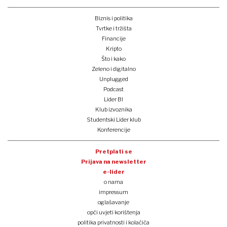
Biznis i politika
Tvrtke i tržišta
Financije
Kripto
Što i kako
Zeleno i digitalno
Unplugged
Podcast
Lider BI
Klub izvoznika
Studentski Lider klub
Konferencije
Pretplati se
Prijava na newsletter
e-lider
o nama
impressum
oglašavanje
opći uvjeti korištenja
politika privatnosti i kolačića