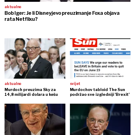
aktualno
Bob Iger: Je li Disneyjevo preuzimanje Foxa objava
rata Netflixu?
aktualno
svijet
Murdoch preuzima Sky za
Murdochov tabloid The Sun
14,8 milijardi dolara u kešu
podržao sve izgledniji 'Brexit'