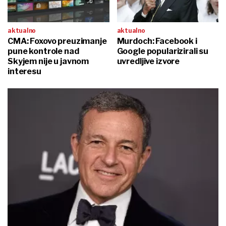
aktualno
aktualno
CMA: Foxovo preuzimanje
Murdoch: Facebook i
pune kontrole nad
Google popularizirali su
Skyjem nije u javnom
uvredljive izvore
interesu