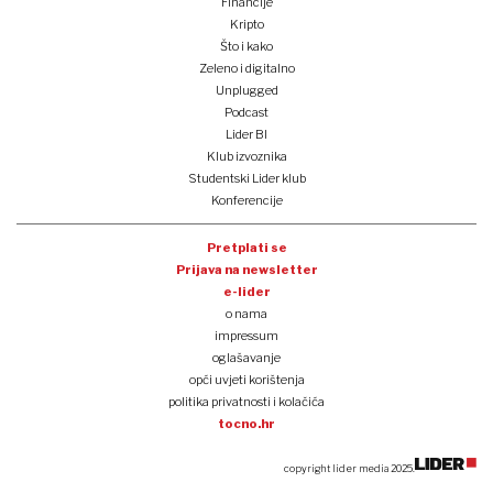
Financije
Kripto
Što i kako
Zeleno i digitalno
Unplugged
Podcast
Lider BI
Klub izvoznika
Studentski Lider klub
Konferencije
Pretplati se
Prijava na newsletter
e-lider
o nama
impressum
oglašavanje
opći uvjeti korištenja
politika privatnosti i kolačića
tocno.hr
copyright lider media 2025.