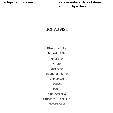
izbija na površinu
se sve nalazi u hrvatskom
klubu milijardera
UČITAJ VIŠE
Biznis i politika
Tvrtke i tržišta
Financije
Kripto
Što i kako
Zeleno i digitalno
Unplugged
Podcast
Lider BI
Klub izvoznika
Studentski Lider klub
Konferencije