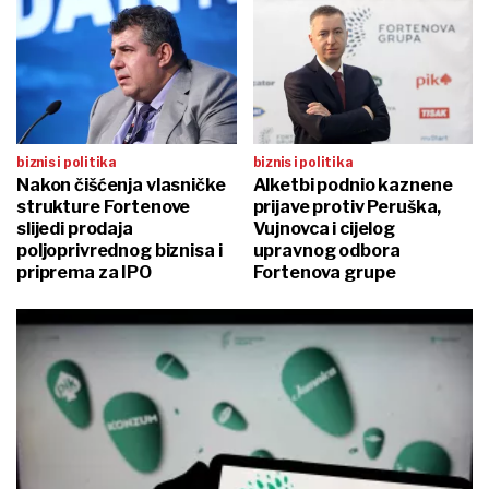
biznis i politika
biznis i politika
Nakon čišćenja vlasničke
Alketbi podnio kaznene
strukture Fortenove
prijave protiv Peruška,
slijedi prodaja
Vujnovca i cijelog
poljoprivrednog biznisa i
upravnog odbora
priprema za IPO
Fortenova grupe