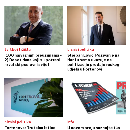
tvrtke i tržišta
biznis i politika
[100 najvažnijih preuzimanja -
Stjepan Lović: Pozivanje na
2] Deset dana koji su potresli
Hanfu samo ukazuje na
hrvatski poslovni svijet
politizaciju prodaje ruskog
udjela u Fortenovi
biznis i politika
info
Fortenova: Brutalna istina
U novom broju saznajte tko