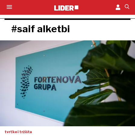
#saif alketbi
tvrtke i tržišta