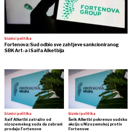
biznis i politika
Fortenova: Sud odbio sve zahtjeve sankcioniranog
SBK Art-a i Saifa Alketbija
biznis i politika
biznis i politika
Saif Alketbi zatražio od
Šeik Alketbi pokrenuo sudsku
nizozemskog suda da zabrani
akciju u Nizozemskoj protiv
prodaju Fortenove
Fortenove