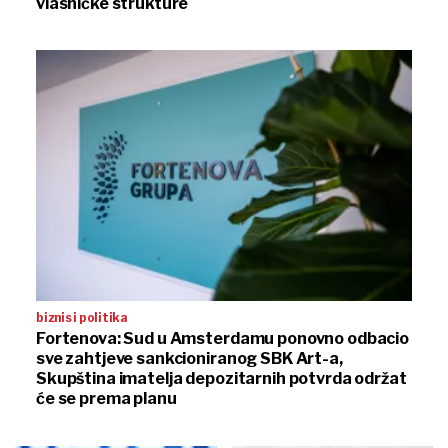
vlasničke strukture
biznis i politika
Fortenova: Sud u Amsterdamu ponovno odbacio
sve zahtjeve sankcioniranog SBK Art-a,
Skupština imatelja depozitarnih potvrda održat
će se prema planu