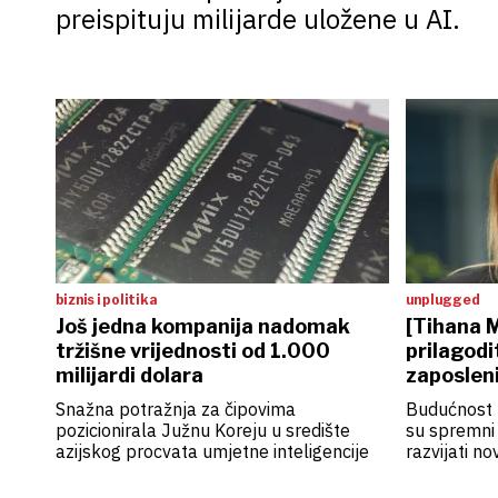
preispituju milijarde uložene u AI.
biznis i politika
unplugged
Još jedna kompanija nadomak
[Tihana M
tržišne vrijednosti od 1.000
prilagodi
milijardi dolara
zaposlen
Snažna potražnja za čipovima
Budućnost 
pozicionirala Južnu Koreju u središte
su spremni u
azijskog procvata umjetne inteligencije
razvijati no