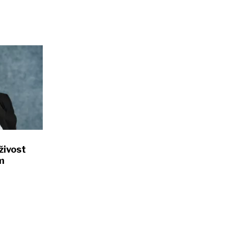
živost
m