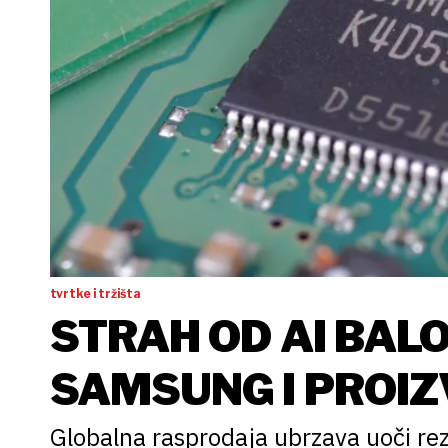
tvrtke i tržišta
STRAH OD AI BALO
SAMSUNG I PROI
Globalna rasprodaja ubrzava uoči rezu