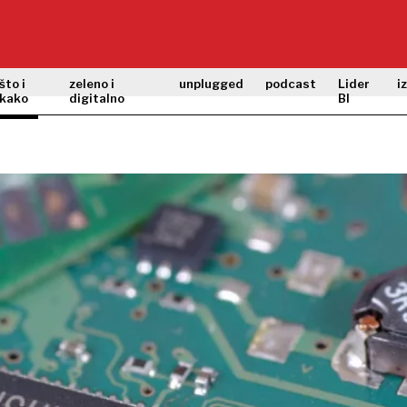
što i
zeleno i
unplugged
podcast
Lider
i
kako
digitalno
BI