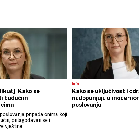
info
ikuš]: Kako se
Kako se uključivost i odr
ti budućim
nadopunjuju u moderno
icima
poslovanju
poslovanja pripada onima koji
čiti, prilagođavati se i
ve vještine