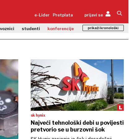
e-Lider
Pretplata
prijavi se
prikaži kronološki
zvoznici
studenti
konferencije
sk hynix
Najveći tehnološki debi u povijesti
pretvorio se u burzovni šok