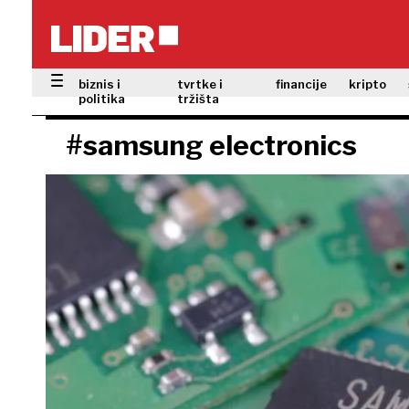
biznis i
tvrtke i
financije
kripto
politika
tržišta
#samsung electronics