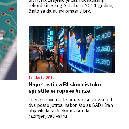
SK Hynix zasjenio je čak i dosadašnji
rekord kineskog Alibabe iz 2014. godine,
činilo se da su svi omastili brk.
tvrtke i tržišta
Napetosti na Bliskom istoku
spustile europske burze
Cijene sirove nafte porasle su za više od
dva posto jutros, nakon što su SAD i Iran
objavili da su tijekom vikenda
razmjenjivali vatru