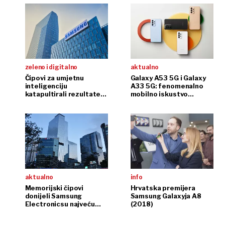
zeleno i digitalno
aktualno
Čipovi za umjetnu
Galaxy A53 5G i Galaxy
inteligenciju
A33 5G: fenomenalno
katapultirali rezultate
mobilno iskustvo
Samsung Electronicsa
dostupno svima
aktualno
info
Memorijski čipovi
Hrvatska premijera
donijeli Samsung
Samsung Galaxyja A8
Electronicsu najveću
(2018)
tromjesečnu dobit ikad