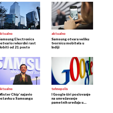
aktualno
aktualno
Samsung Electronics
Samsung otvara veliku
ostvario rekordni rast
tvornicu mobitela u
dobiti od 21 posto
Indiji
aktualno
tehnopolis
Mister Chip' najavio
I Google širi poslovanje
ostavku u Samsungu
na umrežavanje
pametnih uređaja u
kućanstvu