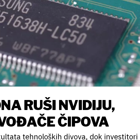
NA RUŠI NVIDIJU,
ZVOĐAČE ČIPOVA
ltata tehnoloških divova, dok investitori