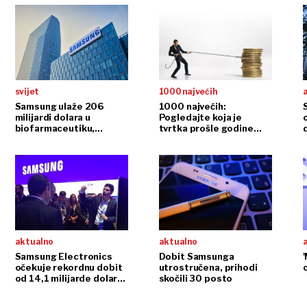
svijet
1000 najvećih
Samsung ulaže 206
1000 najvećih:
milijardi dolara u
Pogledajte koja je
biofarmaceutiku,
tvrtka prošle godine
umjetnu inteligenciju i
isplaćivala prosječnu
robotiku
plaću od 92.142 kune.
Neto!
aktualno
aktualno
Samsung Electronics
Dobit Samsunga
'
očekuje rekordnu dobit
utrostručena, prihodi
od 14,1 milijarde dolara
skočili 30 posto
za četvrto tromjesječje