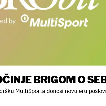
ČINJE BRIGOM O SEB
ršku MultiSporta donosi novu eru poslov