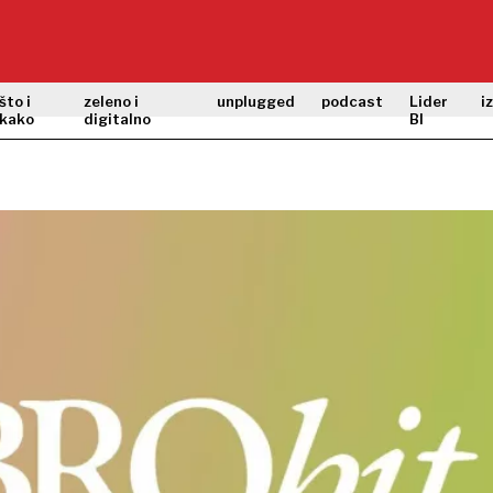
što i
zeleno i
unplugged
podcast
Lider
i
kako
digitalno
BI