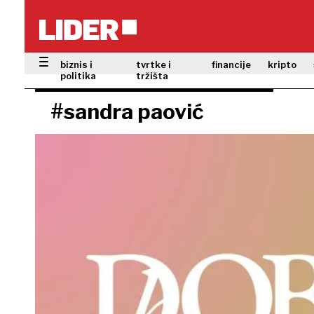
biznis i
tvrtke i
financije
kripto
politika
tržišta
#sandra paović