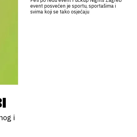
Peti po redu event Fuckup Nights Zagreb
event posvećen je sportu, sportašima i
svima koji se tako osjećaju
I
nog i