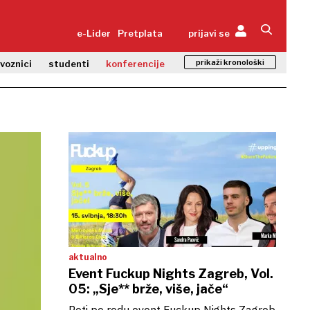
e-Lider
Pretplata
prijavi se
prikaži kronološki
zvoznici
studenti
konferencije
aktualno
Event Fuckup Nights Zagreb, Vol.
05: „Sje** brže, više, jače“