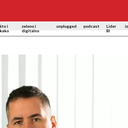
što i
zeleno i
unplugged
podcast
Lider
i
kako
digitalno
BI