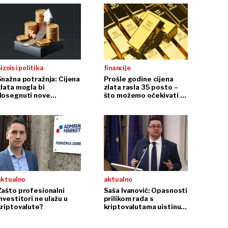
iznis i politika
financije
Snažna potražnja: Cijena
Prošle godine cijena
zlata mogla bi
zlata rasla 35 posto –
dosegnuti nove
što možemo očekivati u
rekordne razine
2025.?
aktualno
aktualno
Zašto profesionalni
Saša Ivanović: Opasnosti
nvestitori ne ulažu u
prilikom rada s
kriptovalute?
kriptovalutama uistinu
je mnogo