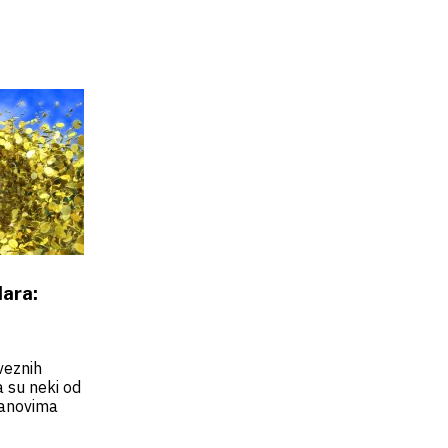
lara:
veznih
a su neki od
lanovima