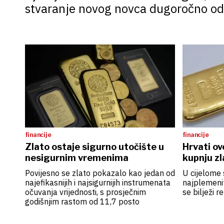
stvaranje novog novca dugoročno održ
imovine držati u nečemu što ne ovisi 
financije
financije
Zlato ostaje sigurno utočište u
Hrvati ov
nesigurnim vremenima
kupnju zl
Povijesno se zlato pokazalo kao jedan od
U cijelome 
najefikasnijih i najsigurnijih instrumenata
najplemenit
očuvanja vrijednosti, s prosječnim
se bilježi 
godišnjim rastom od 11,7 posto