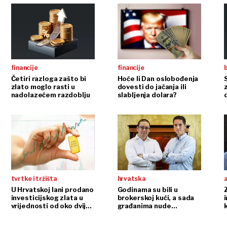
financije
financije
b
Četiri razloga zašto bi
Hoće li Dan oslobođenja
zlato moglo rasti u
dovesti do jačanja ili
nadolazećem razdoblju
slabljenja dolara?
tvrtke i tržišta
hrvatska
U Hrvatskoj lani prodano
Godinama su bili u
investicijskog zlata u
brokerskoj kući, a sada
i
vrijednosti od oko dvije
građanima nude
milijarde kuna, rast 120
sigurnije i isplativije
posto
ulaganje koje je otporno