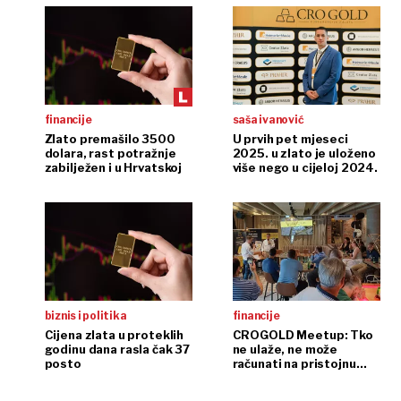
financije
saša ivanović
Zlato premašilo 3500
U prvih pet mjeseci
dolara, rast potražnje
2025. u zlato je uloženo
zabilježen i u Hrvatskoj
više nego u cijeloj 2024.
biznis i politika
financije
Cijena zlata u proteklih
CROGOLD Meetup: Tko
godinu dana rasla čak 37
ne ulaže, ne može
posto
računati na pristojnu
mirovinu