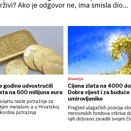
ivi? Ako je odgovor ne, ima smisla dio
o obećanju države, banke ili korporacije
financije
e godine udvostručili
Cijena zlata na 4000 do
ata na 600 milijuna eura
Dobra vijest i za buduće
umirovljenike
svijetu raste potražnja za
ijim metalom, a u Hrvatskoj
Pregled ulagačkih pozicija ob
rekordna potražnja
mirovinskih fondova otkriva d
njih dobrano zaradili svojim č