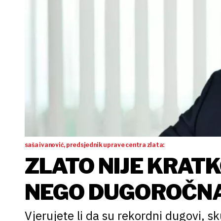
saša ivanović, predsjednik uprave centra zlata:
ZLATO NIJE KRAT
NEGO DUGOROČNA
MOĆI
Vjerujete li da su rekordni dugovi, sk