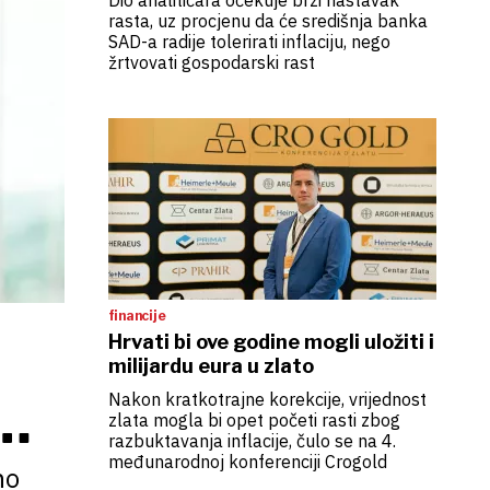
Dio analitičara očekuje brzi nastavak
rasta, uz procjenu da će središnja banka
SAD-a radije tolerirati inflaciju, nego
žrtvovati gospodarski rast
financije
Hrvati bi ove godine mogli uložiti i
milijardu eura u zlato
Nakon kratkotrajne korekcije, vrijednost
zlata mogla bi opet početi rasti zbog
razbuktavanja inflacije, čulo se na 4.
međunarodnoj konferenciji Crogold
no