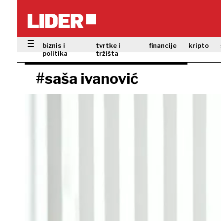
biznis i
tvrtke i
financije
kripto
politika
tržišta
#saša ivanović