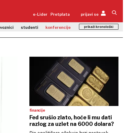
e-Lider
Pretplata
prijavi se
prikaži kronološki
zvoznici
studenti
konferencije
financije
Fed srušio zlato, hoće li mu dati
razlog za uzlet na 6000 dolara?