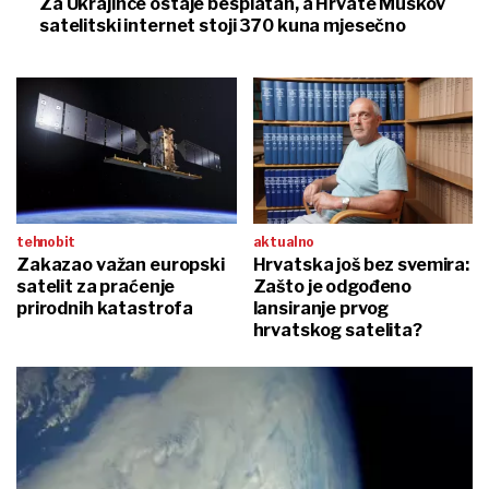
Za Ukrajince ostaje besplatan, a Hrvate Muskov
satelitski internet stoji 370 kuna mjesečno
tehnobit
aktualno
Zakazao važan europski
Hrvatska još bez svemira:
satelit za praćenje
Zašto je odgođeno
prirodnih katastrofa
lansiranje prvog
hrvatskog satelita?