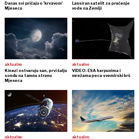
Danas svi pričaju o 'krvavom'
Lansiran satelit za praćenje
Mjesecu
vode na Zemlji
aktualno
aktualno
Kinezi ostvaruju san, prvi šalju
VIDEO: ESA harpunima i
sondu na tamnu stranu
mrežama peca svemirski krš
Mjeseca
aktualno
aktualno