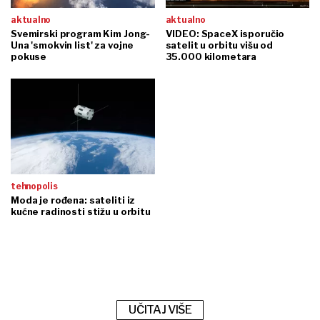
aktualno
aktualno
Svemirski program Kim Jong-
VIDEO: SpaceX isporučio
Una 'smokvin list' za vojne
satelit u orbitu višu od
pokuse
35.000 kilometara
tehnopolis
Moda je rođena: sateliti iz
kućne radinosti stižu u orbitu
UČITAJ VIŠE