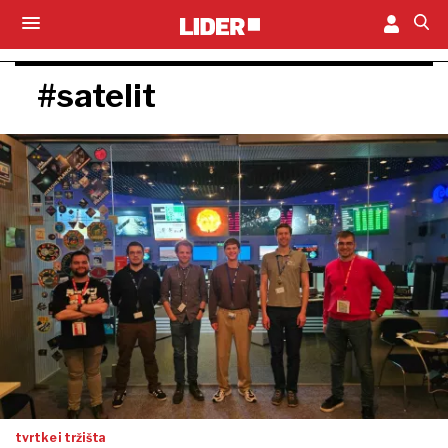
#satelit
tvrtke i tržišta