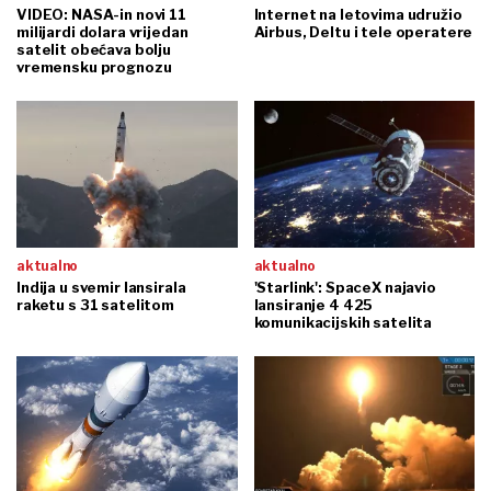
VIDEO: NASA-in novi 11
Internet na letovima udružio
milijardi dolara vrijedan
Airbus, Deltu i tele operatere
satelit obećava bolju
vremensku prognozu
aktualno
aktualno
Indija u svemir lansirala
'Starlink': SpaceX najavio
raketu s 31 satelitom
lansiranje 4 425
komunikacijskih satelita