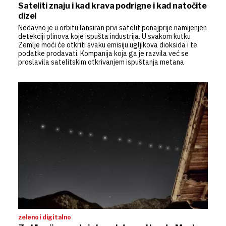
Sateliti znaju i kad krava podrigne i kad natočite
dizel
Nedavno je u orbitu lansiran prvi satelit ponajprije namijenjen
detekciji plinova koje ispušta industrija. U svakom kutku
Zemlje moći će otkriti svaku emisiju ugljikova dioksida i te
podatke prodavati. Kompanija koja ga je razvila već se
proslavila satelitskim otkrivanjem ispuštanja metana
zeleno i digitalno