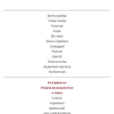
Biznis i politika
Tvrtke i tržišta
Financije
Kripto
Što i kako
Zeleno i digitalno
Unplugged
Podcast
Lider BI
Klub izvoznika
Studentski Lider klub
Konferencije
Pretplati se
Prijava na newsletter
e-lider
o nama
impressum
oglašavanje
opći uvjeti korištenja