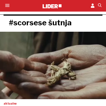
#scorsese šutnja
aktualno