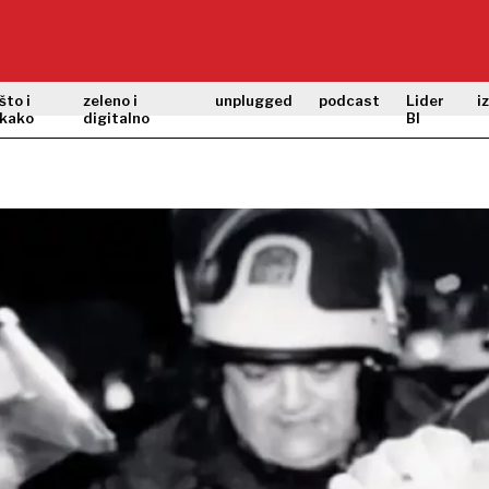
što i
zeleno i
unplugged
podcast
Lider
i
kako
digitalno
BI