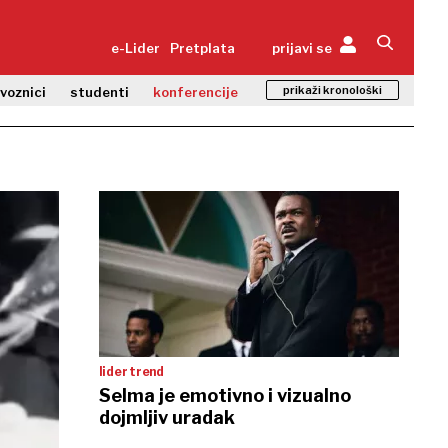
e-Lider
Pretplata
prijavi se
prikaži kronološki
zvoznici
studenti
konferencije
lider trend
Selma je emotivno i vizualno
dojmljiv uradak