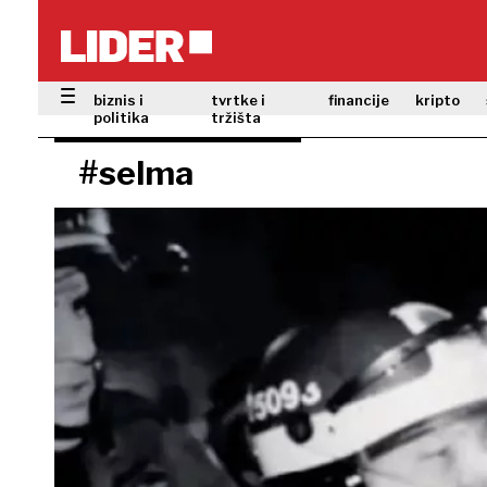
biznis i
tvrtke i
financije
kripto
politika
tržišta
#selma