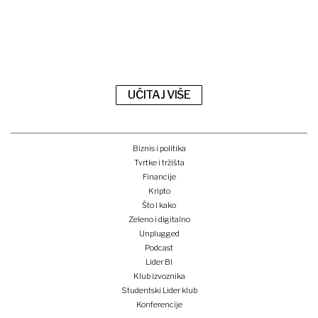
UČITAJ VIŠE
Biznis i politika
Tvrtke i tržišta
Financije
Kripto
Što i kako
Zeleno i digitalno
Unplugged
Podcast
Lider BI
Klub izvoznika
Studentski Lider klub
Konferencije