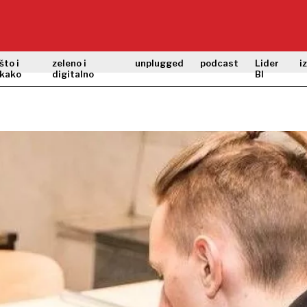
što i
zeleno i
unplugged
podcast
Lider
i
kako
digitalno
BI