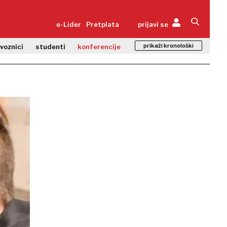
e-Lider
Pretplata
prijavi se
prikaži kronološki
zvoznici
studenti
konferencije