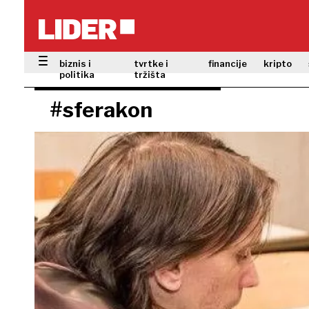
biznis i
tvrtke i
financije
kripto
politika
tržišta
#sferakon