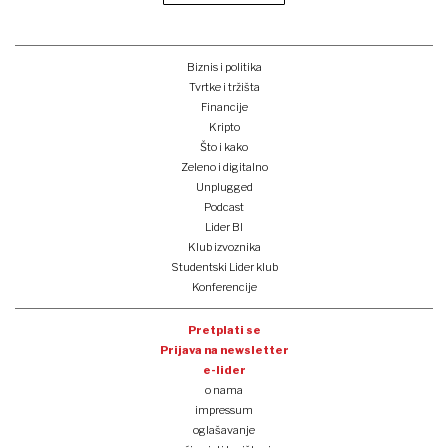
Biznis i politika
Tvrtke i tržišta
Financije
Kripto
Što i kako
Zeleno i digitalno
Unplugged
Podcast
Lider BI
Klub izvoznika
Studentski Lider klub
Konferencije
Pretplati se
Prijava na newsletter
e-lider
o nama
impressum
oglašavanje