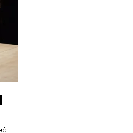
I
eći