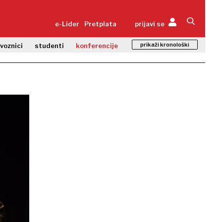
e-Lider
Pretplata
prijavi se
prikaži kronološki
zvoznici
studenti
konferencije