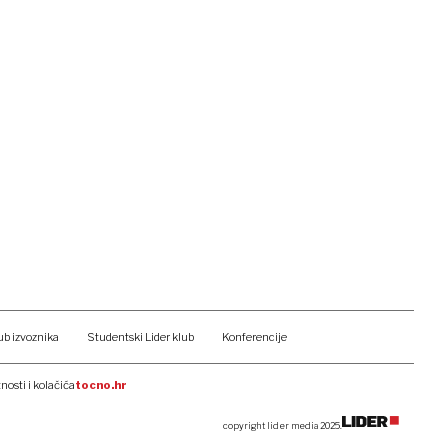
ub izvoznika
Studentski Lider klub
Konferencije
tnosti i kolačića
tocno.hr
copyright lider media 2025.