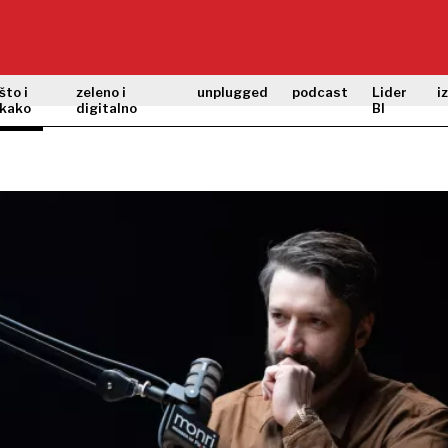
što i
zeleno i
unplugged
podcast
Lider
i
kako
digitalno
BI