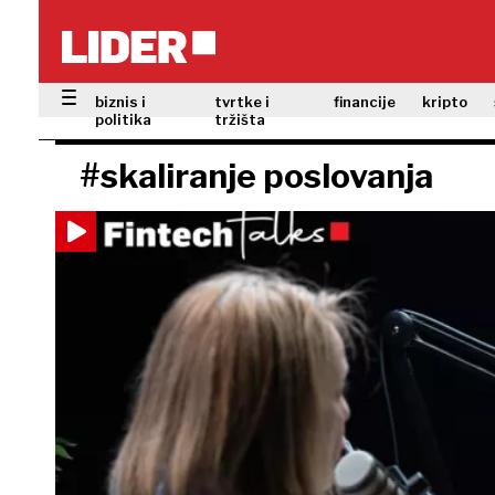
biznis i
tvrtke i
financije
kripto
politika
tržišta
#skaliranje poslovanja