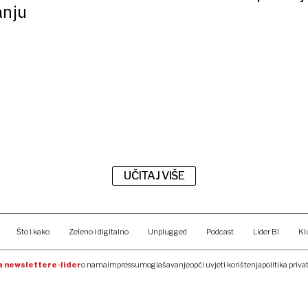
anju
UČITAJ VIŠE
Što i kako
Zeleno i digitalno
Unplugged
Podcast
Lider BI
Kl
na newsletter
e-lider
o nama
impressum
oglašavanje
opći uvjeti korištenja
politika priva