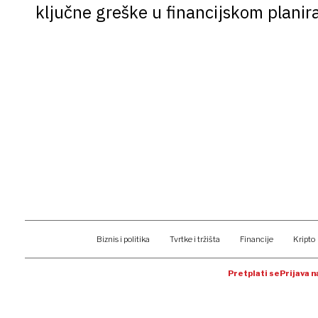
ključne greške u financijskom planir
Biznis i politika
Tvrtke i tržišta
Financije
Kripto
Pretplati se
Prijava 