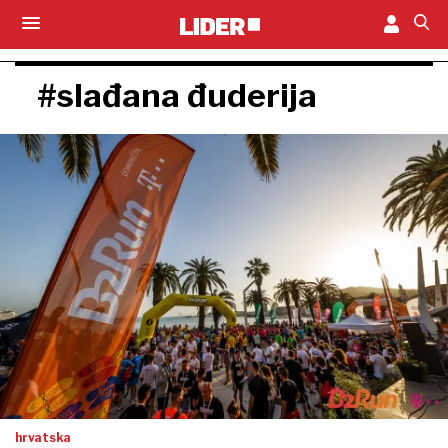
#slađana đuderija
hrvatska