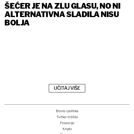
ŠEĆER JE NA ZLU GLASU, NO NI
ALTERNATIVNA SLADILA NISU
BOLJA
UČITAJ VIŠE
Biznis i politika
Tvrtke i tržišta
Financije
Kripto