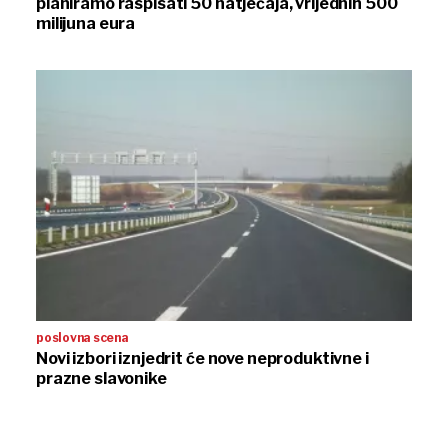
planiramo raspisati 50 natječaja, vrijednih 500
milijuna eura
poslovna scena
Novi izbori iznjedrit će nove neproduktivne i
prazne slavonike