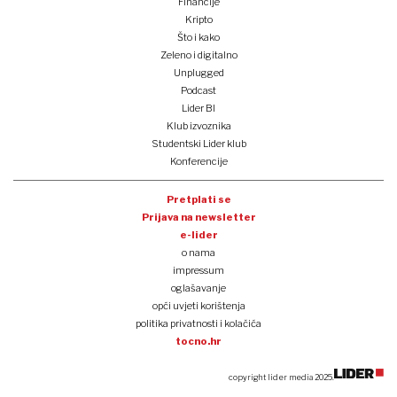
Financije
Kripto
Što i kako
Zeleno i digitalno
Unplugged
Podcast
Lider BI
Klub izvoznika
Studentski Lider klub
Konferencije
Pretplati se
Prijava na newsletter
e-lider
o nama
impressum
oglašavanje
opći uvjeti korištenja
politika privatnosti i kolačića
tocno.hr
copyright lider media 2025.