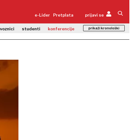
e-Lider
Pretplata
prijavi se
prikaži kronološki
zvoznici
studenti
konferencije