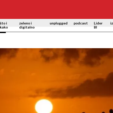
što i
zeleno i
unplugged
podcast
Lider
i
kako
digitalno
BI