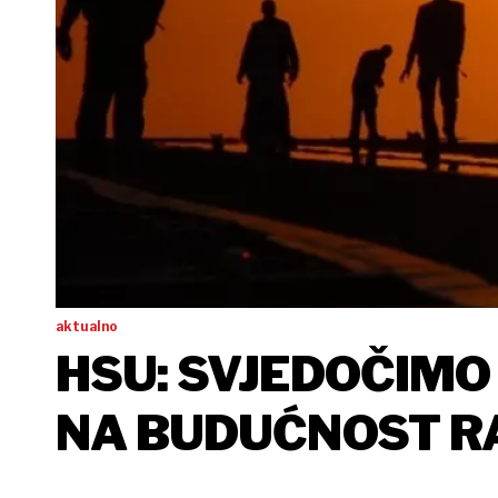
aktualno
HSU: SVJEDOČIM
NA BUDUĆNOST R