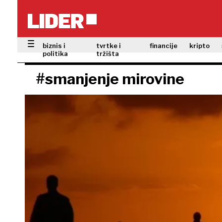
biznis i
tvrtke i
financije
kripto
politika
tržišta
#smanjenje mirovine