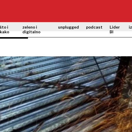
što i
zeleno i
unplugged
podcast
Lider
i
kako
digitalno
BI