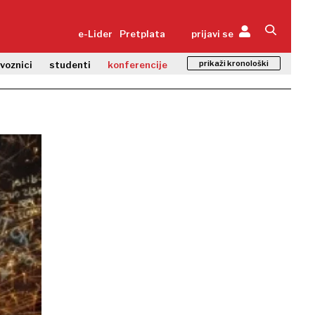
e-Lider
Pretplata
prijavi se
prikaži kronološki
zvoznici
studenti
konferencije