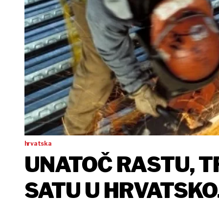
hrvatska
UNATOČ RASTU, T
SATU U HRVATSKO
EU