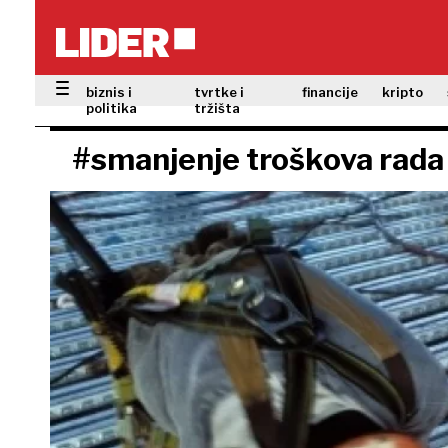
biznis i
tvrtke i
financije
kripto
politika
tržišta
#smanjenje troškova rada