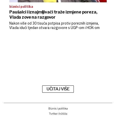
biznis i politika
Paušalci i iznajmljivači traže izmjene poreza,
Vlada zove na razgovor
Nakon više od 30 tisuća potpisa protiv poreznih izmjena,
Vlada idući tjedan otvara razgovore s UGP-om i HOK-om
UČITAJ VIŠE
Biznis i politika
Tvrtke i tržišta