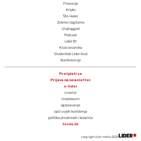
Financije
Kripto
Što i kako
Zeleno i digitalno
Unplugged
Podcast
Lider BI
Klub izvoznika
Studentski Lider klub
Konferencije
Pretplati se
Prijava na newsletter
e-lider
o nama
impressum
oglašavanje
opći uvjeti korištenja
politika privatnosti i kolačića
tocno.hr
copyright lider media 2025.