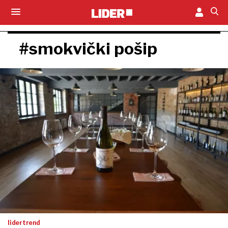
#smokvički pošip
lidertrend