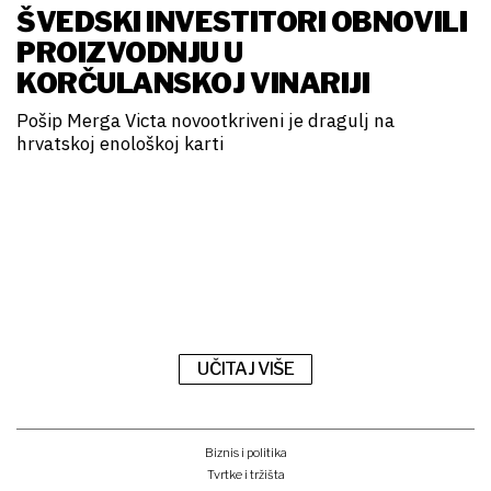
ŠVEDSKI INVESTITORI OBNOVILI
PROIZVODNJU U
KORČULANSKOJ VINARIJI
Pošip Merga Victa novootkriveni je dragulj na
hrvatskoj enološkoj karti
UČITAJ VIŠE
Biznis i politika
Tvrtke i tržišta