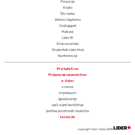
Financije
Kripto
Što i kako
Zeleno i digitalno
Unplugged
Podcast
Lider BI
Klub izvoznika
Studentski Lider klub
Konferencije
Pretplati se
Prijava na newsletter
e-lider
o nama
impressum
oglašavanje
opći uvjeti korištenja
politika privatnosti i kolačića
tocno.hr
copyright lider media 2025.