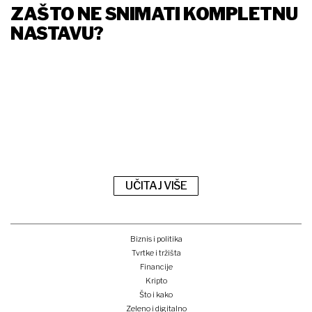
ZAŠTO NE SNIMATI KOMPLETNU
NASTAVU?
UČITAJ VIŠE
Biznis i politika
Tvrtke i tržišta
Financije
Kripto
Što i kako
Zeleno i digitalno