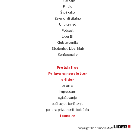
Financije
Kripto
Što i kako
Zeleno i digitalno
Unplugged
Podcast
Lider BI
Klub izvoznika
Studentski Lider klub
Konferencije
Pretplati se
Prijava na newsletter
e-lider
o nama
impressum
oglašavanje
opći uvjeti korištenja
politika privatnosti i kolačića
tocno.hr
copyright lider media 2025.