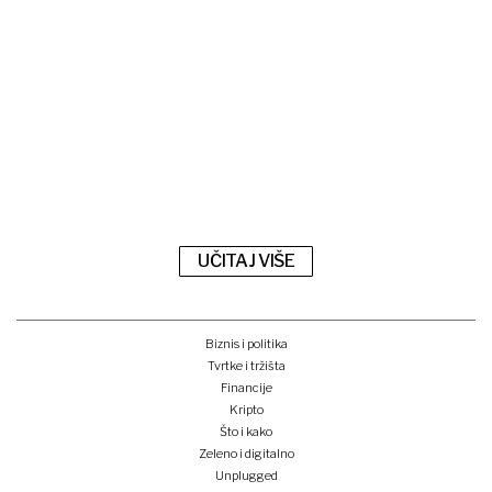
UČITAJ VIŠE
Biznis i politika
Tvrtke i tržišta
Financije
Kripto
Što i kako
Zeleno i digitalno
Unplugged