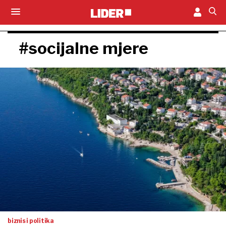
#socijalne mjere
biznis i politika