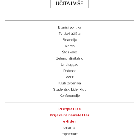
UČITAJ VIŠE
Biznis i politika
Tvrtke i tržišta
Financije
Kripto
Što i kako
Zeleno i digitalno
Unplugged
Podcast
Lider BI
Klub izvoznika
Studentski Lider klub
Konferencije
Pretplati se
Prijava na newsletter
e-lider
o nama
impressum