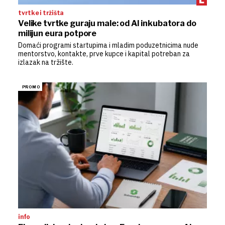
tvrtke i tržišta
Velike tvrtke guraju male: od AI inkubatora do
milijun eura potpore
Domaći programi startupima i mladim poduzetnicima nude
mentorstvo, kontakte, prve kupce i kapital potreban za
izlazak na tržište.
info