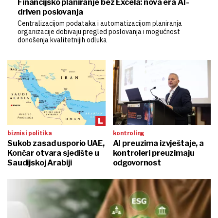
Financijsko planiranje bez Excela: nova era AI-
driven poslovanja
Centralizacijom podataka i automatizacijom planiranja
organizacije dobivaju pregled poslovanja i mogućnost
donošenja kvalitetnijih odluka
biznis i politika
kontroling
Sukob zasad usporio UAE,
AI preuzima izvještaje, a
Končar otvara sjedište u
kontroleri preuzimaju
Saudijskoj Arabiji
odgovornost