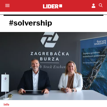
#solvership
info