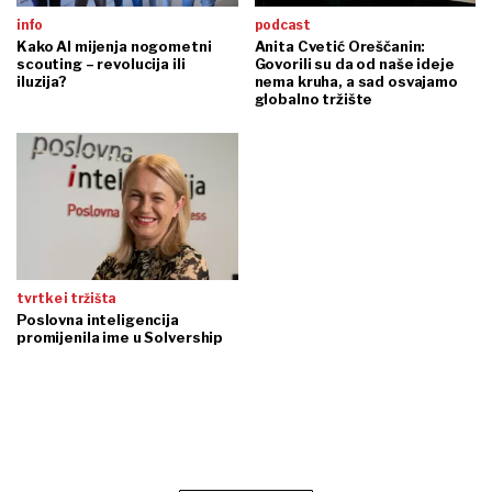
info
podcast
Kako AI mijenja nogometni
Anita Cvetić Oreščanin:
scouting – revolucija ili
Govorili su da od naše ideje
iluzija?
nema kruha, a sad osvajamo
globalno tržište
tvrtke i tržišta
Poslovna inteligencija
promijenila ime u Solvership