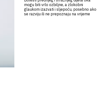
Bolesti prednjeg i stražnjeg dijela oka
mogu biti vrlo ozbiljne, a zlokobni
glaukom izazvati i sljepoću, posebno ako
se razviju ili ne prepoznaju na vrijeme