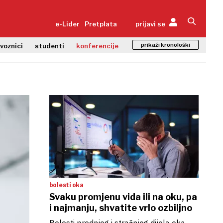
e-Lider
Pretplata
prijavi se
prikaži kronološki
zvoznici
studenti
konferencije
bolesti oka
Svaku promjenu vida ili na oku, pa
i najmanju, shvatite vrlo ozbiljno