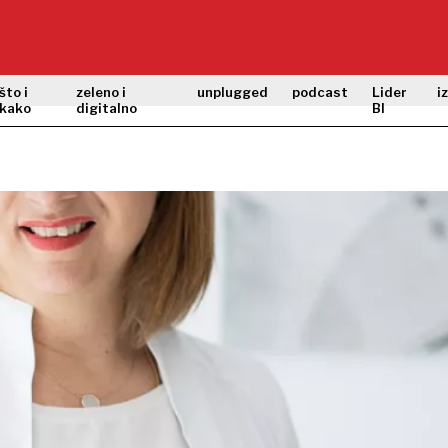
što i
zeleno i
unplugged
podcast
Lider
i
kako
digitalno
BI