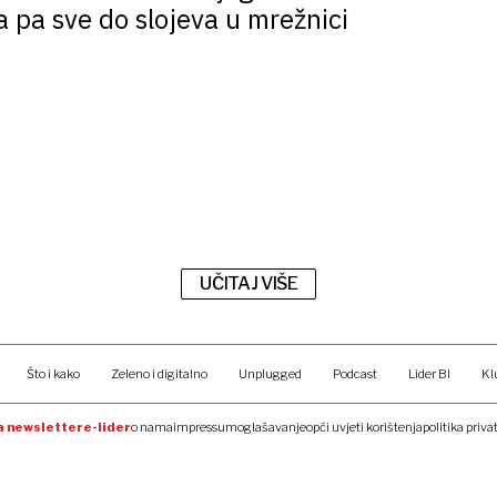
a pa sve do slojeva u mrežnici
UČITAJ VIŠE
Što i kako
Zeleno i digitalno
Unplugged
Podcast
Lider BI
Kl
na newsletter
e-lider
o nama
impressum
oglašavanje
opći uvjeti korištenja
politika priva