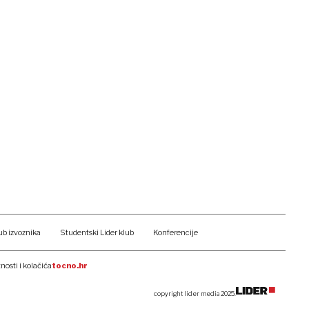
ub izvoznika
Studentski Lider klub
Konferencije
tnosti i kolačića
tocno.hr
copyright lider media 2025.