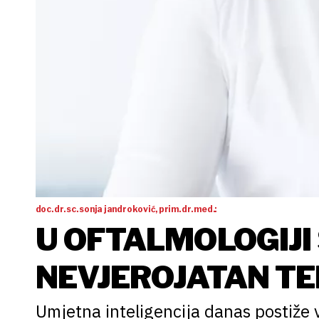
doc. dr. sc. sonja jandroković, prim. dr. med.:
U OFTALMOLOGIJI
NEVJEROJATAN T
Umjetna inteligencija danas postiže v