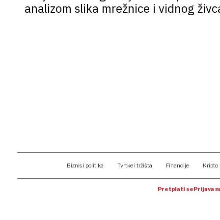
analizom slika mrežnice i vidnog živc
Biznis i politika
Tvrtke i tržišta
Financije
Kripto
Pretplati se
Prijava 