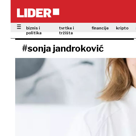
biznis i
tvrtke i
financije
kripto
politika
tržišta
#sonja jandroković