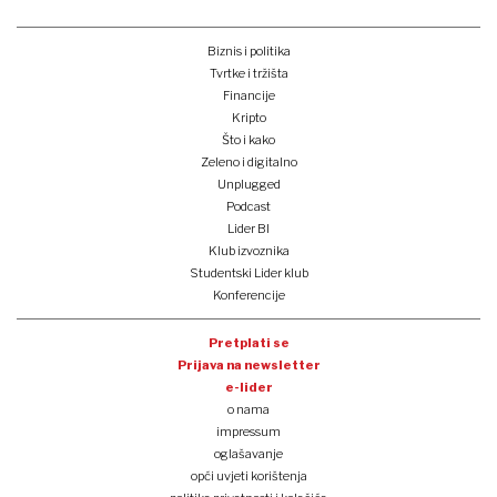
Biznis i politika
Tvrtke i tržišta
Financije
Kripto
Što i kako
Zeleno i digitalno
Unplugged
Podcast
Lider BI
Klub izvoznika
Studentski Lider klub
Konferencije
Pretplati se
Prijava na newsletter
e-lider
o nama
impressum
oglašavanje
opći uvjeti korištenja