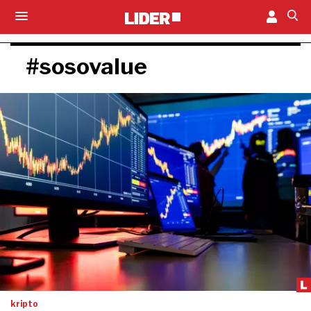
#sosovalue
kripto