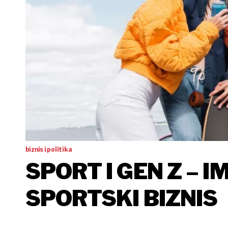
biznis i politika
SPORT I GEN Z – I
SPORTSKI BIZNIS