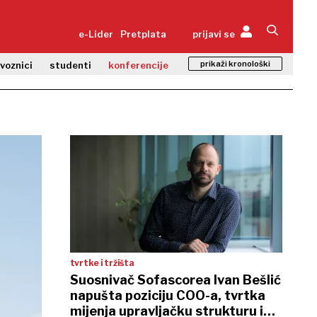
e-Lider
Pretplata
prijavi se
prikaži kronološki
zvoznici
studenti
konferencije
tvrtke i tržišta
Suosnivač Sofascorea Ivan Bešlić
napušta poziciju COO-a, tvrtka
mijenja upravljačku strukturu i