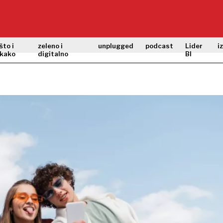
što i
zeleno i
unplugged
podcast
Lider
i
kako
digitalno
BI