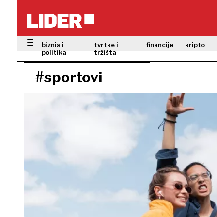
biznis i
tvrtke i
financije
kripto
politika
tržišta
#sportovi