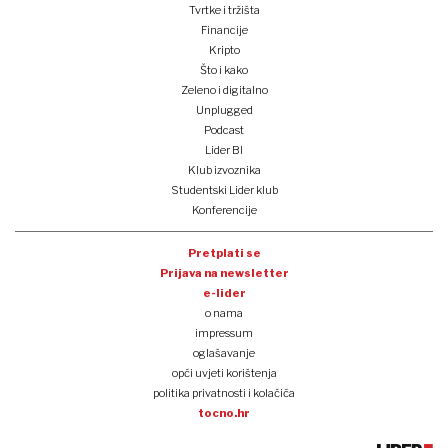
Tvrtke i tržišta
Financije
Kripto
Što i kako
Zeleno i digitalno
Unplugged
Podcast
Lider BI
Klub izvoznika
Studentski Lider klub
Konferencije
Pretplati se
Prijava na newsletter
e-lider
o nama
impressum
oglašavanje
opći uvjeti korištenja
politika privatnosti i kolačića
tocno.hr