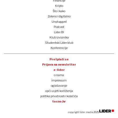
Financije
Kripto
Što i kako
Zeleno i digitalno
Unplugged
Podcast
Lider BI
Klub izvoznika
Studentski Lider klub
Konferencije
Pretplati se
Prijava na newsletter
e-lider
o nama
impressum
oglašavanje
opći uvjeti korištenja
politika privatnosti i kolačića
tocno.hr
copyright lider media 2025.