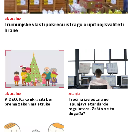
aktualno
I rumunjske vlasti pokreću istragu o upitnoj kvaliteti
hrane
aktualno
znanja
VIDEO: Kako ukrasiti bor
Trećina izvještaja ne
prema zakonima struke
ispunjava standarde
regulatora. Zašto se to
događa?