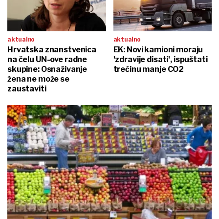
aktualno
aktualno
Hrvatska znanstvenica
EK: Novi kamioni moraju
na čelu UN-ove radne
'zdravije disati', ispuštati
skupine: Osnaživanje
trećinu manje CO2
žena ne može se
zaustaviti