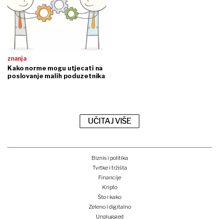
znanja
Kako norme mogu utjecati na
poslovanje malih poduzetnika
UČITAJ VIŠE
Biznis i politika
Tvrtke i tržišta
Financije
Kripto
Što i kako
Zeleno i digitalno
Unplugged