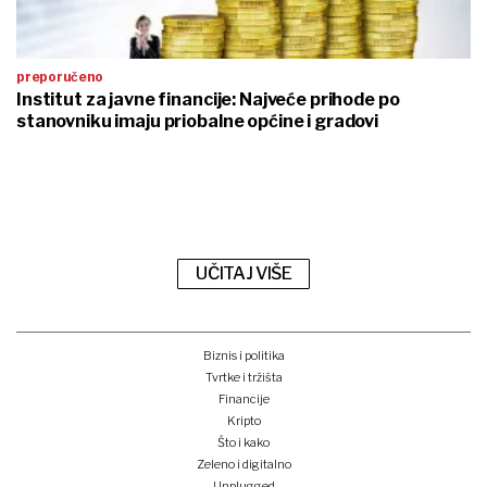
preporučeno
Institut za javne financije: Najveće prihode po
stanovniku imaju priobalne općine i gradovi
UČITAJ VIŠE
Biznis i politika
Tvrtke i tržišta
Financije
Kripto
Što i kako
Zeleno i digitalno
Unplugged