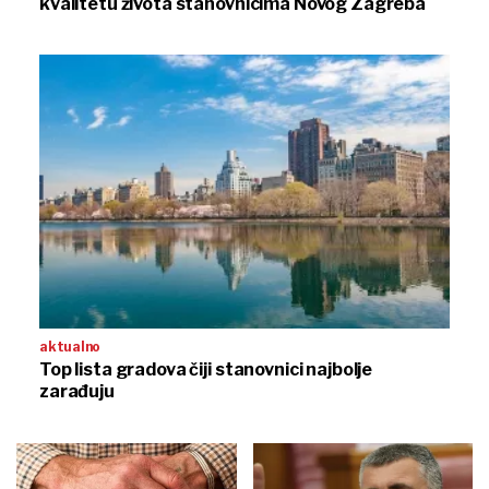
kvalitetu života stanovnicima Novog Zagreba
aktualno
Top lista gradova čiji stanovnici najbolje
zarađuju