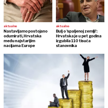
aktualno
aktualno
Nastavljamo postojano
Bulj o 'spaljenoj zemlji':
odumirati, Hrvatska
Hrvatska je u pet godina
među najstarijim
izgubila 110 tisuća
nacijama Europe
stanovnika