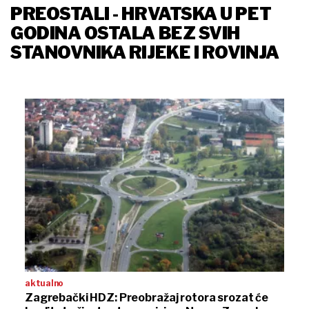
PREOSTALI - HRVATSKA U PET
GODINA OSTALA BEZ SVIH
STANOVNIKA RIJEKE I ROVINJA
aktualno
Zagrebački HDZ: Preobražaj rotora srozat će