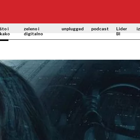
što i
zeleno i
unplugged
podcast
Lider
i
kako
digitalno
BI