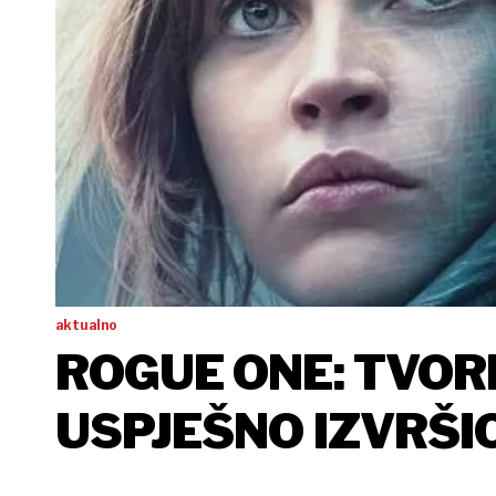
aktualno
ROGUE ONE: TVORN
USPJEŠNO IZVRŠI
OBVEZE