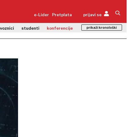
e-Lider
Pretplata
prijavi se
prikaži kronološki
zvoznici
studenti
konferencije