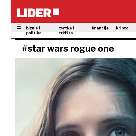
biznis i
tvrtke i
financije
kripto
politika
tržišta
#star wars rogue one