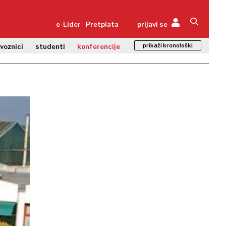
e-Lider
Pretplata
prijavi se
prikaži kronološki
zvoznici
studenti
konferencije