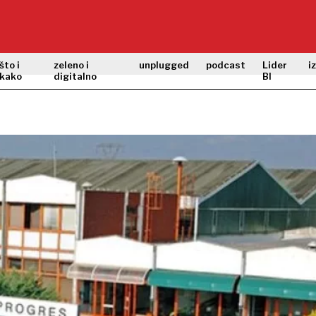
što i
zeleno i
unplugged
podcast
Lider
i
kako
digitalno
BI