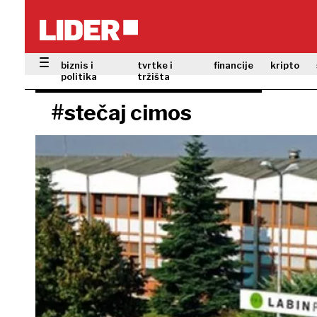
biznis i
tvrtke i
financije
kripto
politika
tržišta
#stečaj cimos